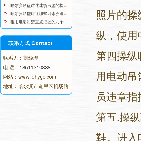
哈尔滨吊篮讲述建筑吊篮的检…
照片的操
哈尔滨吊篮讲述哪些因素会造…
租用电动吊篮重点把握的几个…
纵，使用
联系方式 Contact
第四操纵
联系人：刘经理
电 话：
18511310888
用电动吊
网站：www.lqhygc.com
地址：哈尔滨市道里区机场路
员违章指
第五.操
鞋。进入