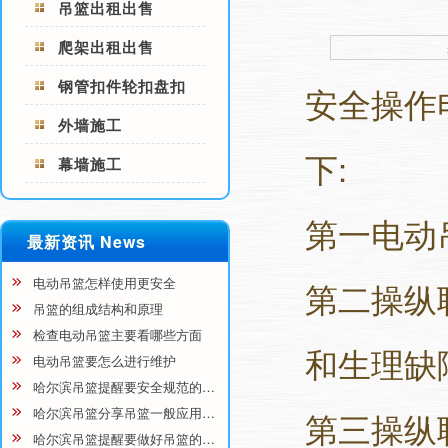
吊篮出租出售
爬架出租出售
钢管扣件轮扣盘扣
安全操作
外墙施工
下:
幕墙施工
第一电动
最新资讯 News
电动吊篮怎样使用更安全
第二操纵
吊篮的组成结构和原理
检查电动吊篮主要看哪些方面
和生理缺
电动吊篮要怎么进行维护
哈尔滨吊篮提醒要安全规范的…
哈尔滨吊篮分享吊篮一般应用…
第三操纵
哈尔滨吊篮提醒要做好吊篮的…