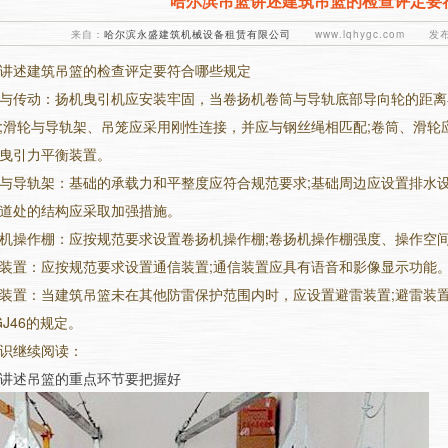
哈尔滨吊篮讲述建筑吊篮的检查评定要
来自：
哈尔滨永盛建筑机械设备租赁有限公司
www.lqhygc.com 发布日
讲述建筑吊篮的检查评定要符合哪些规定
与传动：扬机曳引机应安装牢固，当卷扬机卷筒与导轨底部导向轮的距离小
;滑轮与导轨架、吊笼应采用刚性连接，并应与钢丝绳相匹配;卷筒、滑轮
曳引力平衡装置。
与导轨架：基础的承载力和平整度应符合规范要求;基础周边应设置排水设施
道处的结构应采取加强措施。
机操作棚：应按规范要求设置卷扬机操作棚;卷扬机操作棚强度、操作空
装置：应按规范要求设置通信装置;通信装置应具有语音和影像显示功能
装置：当建筑吊篮未在其他防雷保护范围内时，应设置避雷装置;避雷装
J46的规定。
识继续阅读：
讲述吊篮的重点环节要把握好
1
2
3