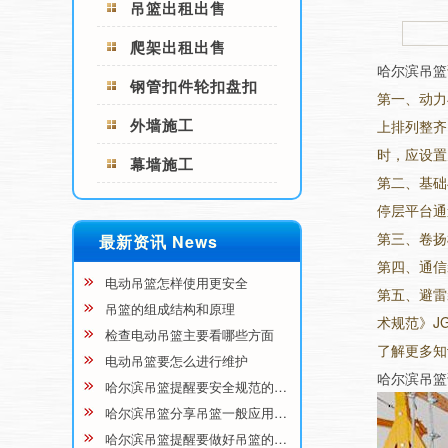
吊篮出租出售
爬架出租出售
哈尔滨吊篮
钢管扣件轮扣盘扣
第一、动力
外墙施工
上排列整齐
时，应设置
幕墙施工
第二、基础
停层平台通
第三、卷扬
最新资讯 News
第四、通信
电动吊篮怎样使用更安全
第五、避雷
吊篮的组成结构和原理
术规范》JG
检查电动吊篮主要看哪些方面
了解更多知
电动吊篮要怎么进行维护
哈尔滨吊篮
哈尔滨吊篮提醒要安全规范的…
哈尔滨吊篮分享吊篮一般应用…
哈尔滨吊篮提醒要做好吊篮的…