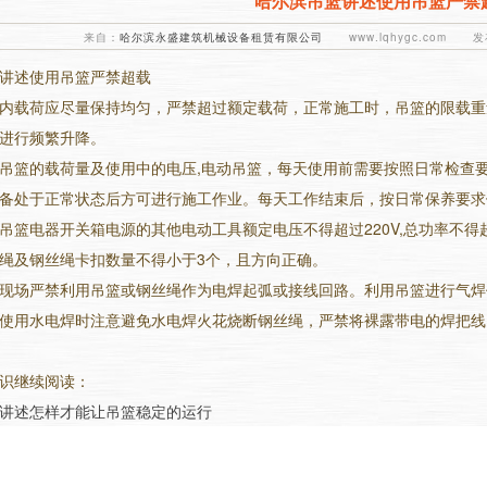
哈尔滨吊篮讲述使用吊篮严禁
来自：
哈尔滨永盛建筑机械设备租赁有限公司
www.lqhygc.com 发布
讲述使用吊篮严禁超载
内载荷应尽量保持均匀，严禁超过额定载荷，正常施工时，吊篮的限载重
进行频繁升降。
吊篮的载荷量及使用中的电压,电动吊篮，每天使用前需要按照日常检查
备处于正常状态后方可进行施工作业。每天工作结束后，按日常保养要求
吊篮电器开关箱电源的其他电动工具额定电压不得超过220V,总功率不得
绳及钢丝绳卡扣数量不得小于3个，且方向正确。
现场严禁利用吊篮或钢丝绳作为电焊起弧或接线回路。利用吊篮进行气焊
使用水电焊时注意避免水电焊火花烧断钢丝绳，严禁将裸露带电的焊把线
识继续阅读：
讲述怎样才能让吊篮稳定的运行
1
2
3