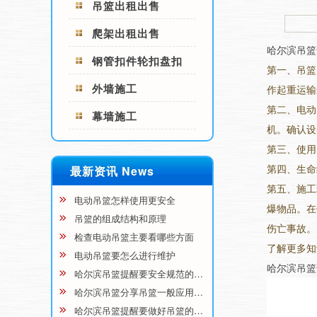
吊篮出租出售
爬架出租出售
哈尔滨吊篮
钢管扣件轮扣盘扣
第一、吊篮
外墙施工
作起重运输
第二、电动
幕墙施工
机。确认设
第三、使用
第四、生命
最新资讯 News
第五、施工
电动吊篮怎样使用更安全
爆物品。在
吊篮的组成结构和原理
伤亡事故。
检查电动吊篮主要看哪些方面
了解更多知
电动吊篮要怎么进行维护
哈尔滨吊篮
哈尔滨吊篮提醒要安全规范的…
哈尔滨吊篮分享吊篮一般应用…
哈尔滨吊篮提醒要做好吊篮的…